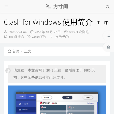
方寸间
Clash for Windows 使用简介
博
发
WithdewHua
2018 年 10 月 27 日
882771 次浏览
主：
布
分
387 条评论
18686字数
方法•教程
时
类：
间：
首页
正文
请注意，本文编写于 2842 天前，最后修改于 1885 天
前，其中某些信息可能已经过时。