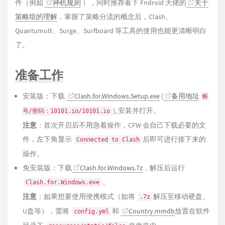
件（例如
神机规则
），同时推荐看下 Fndroid 大佬的
关于
策略组的理解
，掌握了策略分流的概念后，Clash、
Quantumult、Surge、Surfboard 等工具的使用也能更清晰明白
了。
准备工作
安装版：下载
Clash.for.Windows.Setup.exe
(
备用地址
帐
), 安装并打开。
号/密码：10101.io/10101.io
注意
：首次开启后不用急着操作，CFW 会自己下载必要的文
件，左下角显示
后即可进行接下来的
Connected to Clash
操作。
免安装版：下载
Clash.for.Windows.7z
，解压后运行
。
Clash.for.Windows.exe
注意
：如果想要使用便携模式（如将
解压至移动硬盘、
.7z
U盘等），需将
和
Country.mmdb
放置在软件
config.yml