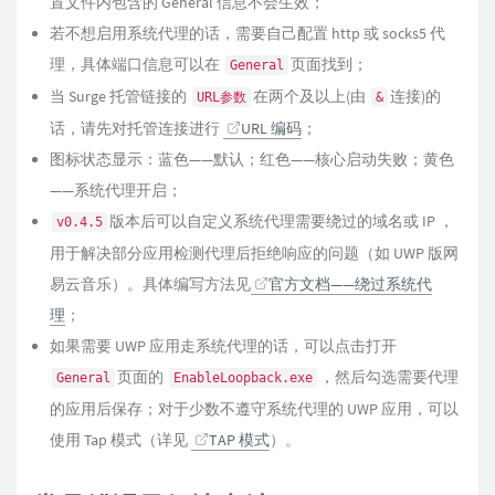
置文件内包含的 General 信息不会生效；
若不想启用系统代理的话，需要自己配置 http 或 socks5 代
理，具体端口信息可以在
页面找到；
General
当 Surge 托管链接的
在两个及以上(由
连接)的
URL参数
&
话，请先对托管连接进行
URL 编码
；
图标状态显示：蓝色——默认；红色——核心启动失败；黄色
——系统代理开启；
版本后可以自定义系统代理需要绕过的域名或 IP ，
v0.4.5
用于解决部分应用检测代理后拒绝响应的问题（如 UWP 版网
易云音乐）。具体编写方法见
官方文档——绕过系统代
理
；
如果需要 UWP 应用走系统代理的话，可以点击打开
页面的
，然后勾选需要代理
General
EnableLoopback.exe
的应用后保存；对于少数不遵守系统代理的 UWP 应用，可以
使用 Tap 模式（详见
TAP 模式
）。