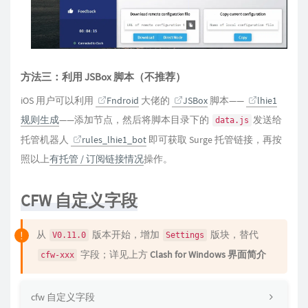
方法三：利用 JSBox 脚本（不推荐）
iOS 用户可以利用
Fndroid
大佬的
JSBox
脚本——
lhie1
规则生成
——添加节点，然后将脚本目录下的
发送给
data.js
托管机器人
rules_lhie1_bot
即可获取 Surge 托管链接，再按
照以上
有托管 / 订阅链接情况
操作。
CFW 自定义字段
从
版本开始，增加
版块，替代
V0.11.0
Settings
字段；详见上方
Clash for Windows 界面简介
cfw-xxx
cfw 自定义字段