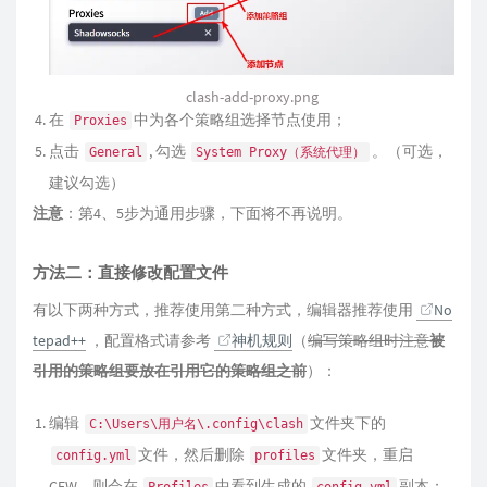
clash-add-proxy.png
在
中为各个策略组选择节点使用；
Proxies
点击
, 勾选
。（可选，
General
System Proxy（系统代理）
建议勾选）
注意
：第4、5步为通用步骤，下面将不再说明。
方法二：直接修改配置文件
有以下两种方式，推荐使用第二种方式，编辑器推荐使用
No
tepad++
，配置格式请参考
神机规则
（
编写策略组时注意
被
引用的策略组要放在引用它的策略组之前
）：
编辑
文件夹下的
C:\Users\用户名\.config\clash
文件，然后删除
文件夹，重启
config.yml
profiles
CFW，则会在
中看到生成的
副本；