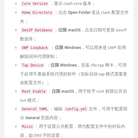
：显示 clash core 版本；
Core Version
：点击
Open Folder
直达 clash 配置文件
Home Directory
夹；
：
仅限 macOS
，点击日期可更新 GeoIP
GeoIP Database
数据库；
：
仅限 Windows
，可以用来使 UWP 应用
UWP Loopback
解除回环代理限制；
：
仅限 Windows
，安装 cfw-tap 网卡，可用
Tap Device
于处理不遵循系统代理的软件（实际启动 tap 模式需要更
改配置文件）；
：
仅限 macOS
，用于给予 root 权限以开启
Root Enable
tun 模式；
：编辑
文件，可用于配置部
General YAML
config.yml
分
General
页面内容；
：用于设置公共配置，替代配置文件中的对应内
Mixin
容，如 DNS 字段设置；