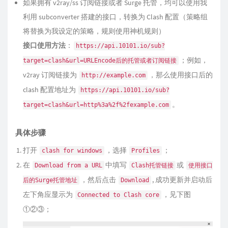
如果拥有 v2ray/ss 订阅链接或者 Surge 托管，均可以使用我
利用 subconverter 搭建的接口，转换为 Clash 配置（策略组
将替换为我设定的策略，规则使用神机规则）
接口使用方法
：
https://api.10101.io/sub?
；例如，
target=clash&url=URLEncode后的托管或者订阅链接
v2ray 订阅链接为
，那么使用接口后的
http://example.com
clash 配置地址为
https://api.10101.io/sub?
。
target=clash&url=http%3a%2f%2fexample.com
具体步骤
打开
，选择
；
clash for windows
Profiles
在
中填写
或
Download from a URL
Clash托管链接
使用接口
，然后点击
, 成功更新并启动后
后的Surge托管地址
Download
左下角应显示为
，见下图
Connected to Clash core
①②③；