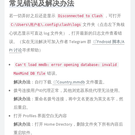
常见错误及解决办法
若一切弄好之后还是显示
，可打开
Disconnected to Clash
文件夹（点击左下角核
C:\Users\用户名\.config\clash\logs
心状态显示可直达 log 文件夹），打开最新的日志文件查看错
误。（实在无法解决可加入作者 Telegram 群
Fndroid 脚本/A
PI 讨论
寻求帮助）
Can't load mmdb: error opening database: invalid 
错误。
MaxMind DB file
解决办法
：自行下载
Country.mmdb
文件覆盖。
拨号连接用户IE代理正常，其他浏览器系统代理无法使用。
解决办法
：重命名拨号连接，将中文名更改为英文名字，然
后重启。
打开 Profiles 界面空白无内容
解决办法
：打开 Home Directory，删除文件夹下所有内容后
重启软件。