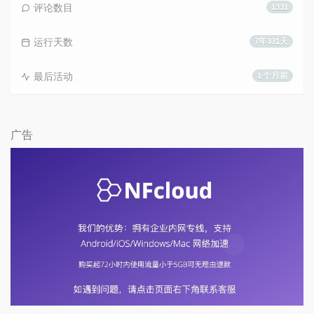
评论数目
1331
运行天数
7年331天
最后活动
1 个月前
广告