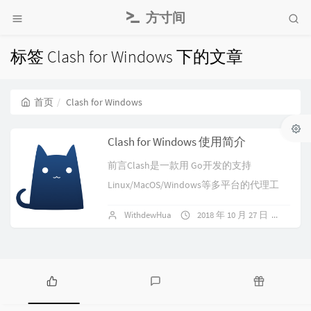
方寸间
标签 Clash for Windows 下的文章
首页
Clash for Windows
Clash for Windows 使用简介
前言Clash是一款用 Go开发的支持
Linux/MacOS/Windows等多平台的代理工
具，支持 ss/v2ray/snell（不支持 ssr），
WithdewHua
2018 年 10 月 27 日
387
支...
热
最
随