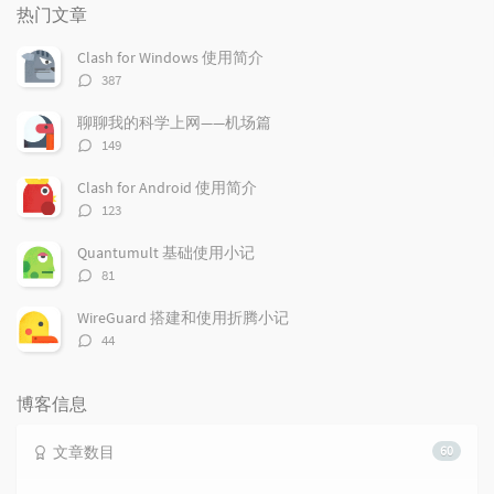
门
新
机
热门文章
文
评
文
章
论
章
Clash for Windows 使用简介
评
387
论
数：
聊聊我的科学上网——机场篇
评
149
论
数：
Clash for Android 使用简介
评
123
论
数：
Quantumult 基础使用小记
评
81
论
数：
WireGuard 搭建和使用折腾小记
评
44
论
数：
博客信息
文章数目
60