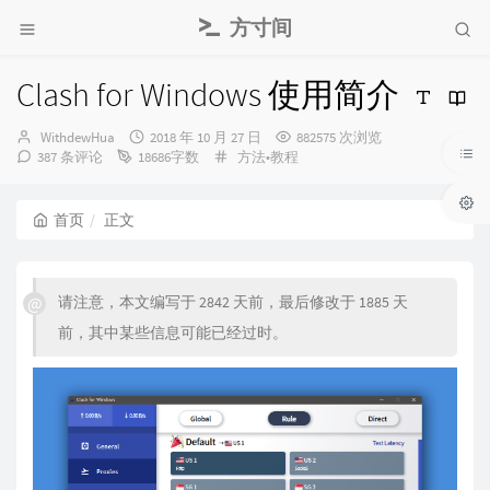
方寸间
Clash for Windows 使用简介
博
发
WithdewHua
2018 年 10 月 27 日
882575 次浏览
主：
布
分
387 条评论
18686字数
方法•教程
时
类：
间：
首页
正文
请注意，本文编写于 2842 天前，最后修改于 1885 天
前，其中某些信息可能已经过时。