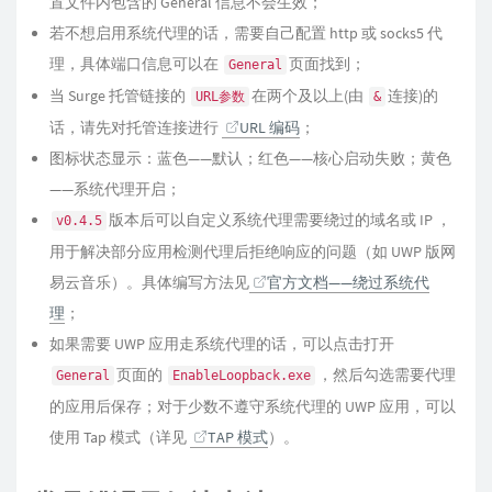
置文件内包含的 General 信息不会生效；
若不想启用系统代理的话，需要自己配置 http 或 socks5 代
理，具体端口信息可以在
页面找到；
General
当 Surge 托管链接的
在两个及以上(由
连接)的
URL参数
&
话，请先对托管连接进行
URL 编码
；
图标状态显示：蓝色——默认；红色——核心启动失败；黄色
——系统代理开启；
版本后可以自定义系统代理需要绕过的域名或 IP ，
v0.4.5
用于解决部分应用检测代理后拒绝响应的问题（如 UWP 版网
易云音乐）。具体编写方法见
官方文档——绕过系统代
理
；
如果需要 UWP 应用走系统代理的话，可以点击打开
页面的
，然后勾选需要代理
General
EnableLoopback.exe
的应用后保存；对于少数不遵守系统代理的 UWP 应用，可以
使用 Tap 模式（详见
TAP 模式
）。