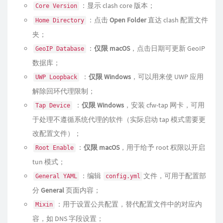
：显示 clash core 版本；
Core Version
：点击
Open Folder
直达 clash 配置文件
Home Directory
夹；
：
仅限 macOS
，点击日期可更新 GeoIP
GeoIP Database
数据库；
：
仅限 Windows
，可以用来使 UWP 应用
UWP Loopback
解除回环代理限制；
：
仅限 Windows
，安装 cfw-tap 网卡，可用
Tap Device
于处理不遵循系统代理的软件（实际启动 tap 模式需要更
改配置文件）；
：
仅限 macOS
，用于给予 root 权限以开启
Root Enable
tun 模式；
：编辑
文件，可用于配置部
General YAML
config.yml
分
General
页面内容；
：用于设置公共配置，替代配置文件中的对应内
Mixin
容，如 DNS 字段设置；