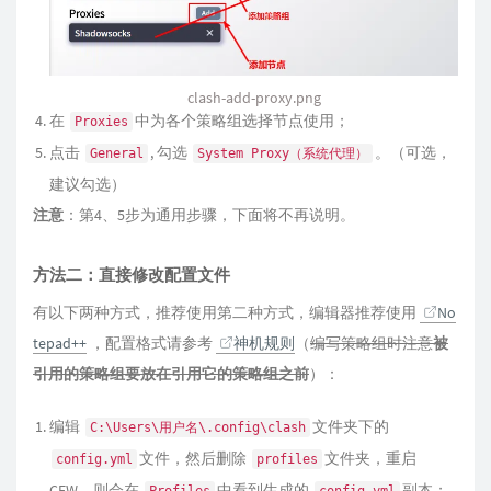
clash-add-proxy.png
在
中为各个策略组选择节点使用；
Proxies
点击
, 勾选
。（可选，
General
System Proxy（系统代理）
建议勾选）
注意
：第4、5步为通用步骤，下面将不再说明。
方法二：直接修改配置文件
有以下两种方式，推荐使用第二种方式，编辑器推荐使用
No
tepad++
，配置格式请参考
神机规则
（
编写策略组时注意
被
引用的策略组要放在引用它的策略组之前
）：
编辑
文件夹下的
C:\Users\用户名\.config\clash
文件，然后删除
文件夹，重启
config.yml
profiles
CFW，则会在
中看到生成的
副本；