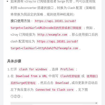
如果拥有 v2ray/ss 订阅链接或者 Surge 托管，均可以使用我
利用 subconverter 搭建的接口，转换为 Clash 配置（策略组
将替换为我设定的策略，规则使用神机规则）
接口使用方法
：
https://api.10101.io/sub?
；例如，
target=clash&url=URLEncode后的托管或者订阅链接
v2ray 订阅链接为
，那么使用接口后的
http://example.com
clash 配置地址为
https://api.10101.io/sub?
。
target=clash&url=http%3a%2f%2fexample.com
具体步骤
打开
，选择
；
clash for windows
Profiles
在
中填写
或
Download from a URL
Clash托管链接
使用接口
，然后点击
, 成功更新并启动后
后的Surge托管地址
Download
左下角应显示为
，见下图
Connected to Clash core
①②③；