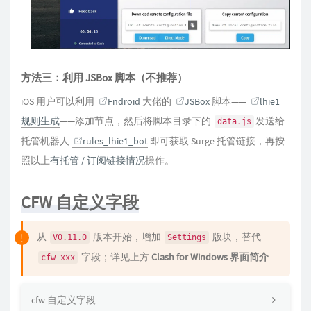
方法三：利用 JSBox 脚本（不推荐）
iOS 用户可以利用
Fndroid
大佬的
JSBox
脚本——
lhie1
规则生成
——添加节点，然后将脚本目录下的
发送给
data.js
托管机器人
rules_lhie1_bot
即可获取 Surge 托管链接，再按
照以上
有托管 / 订阅链接情况
操作。
CFW 自定义字段
从
版本开始，增加
版块，替代
V0.11.0
Settings
字段；详见上方
Clash for Windows 界面简介
cfw-xxx
cfw 自定义字段