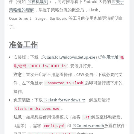
件（例如
神机规则
），同时推荐看下 Fndroid 大佬的
关于
策略组的理解
，掌握了策略分流的概念后，Clash、
Quantumult、Surge、Surfboard 等工具的使用也能更清晰明白
了。
准备工作
安装版：下载
Clash.for.Windows.Setup.exe
(
备用地址
帐
), 安装并打开。
号/密码：10101.io/10101.io
注意
：首次开启后不用急着操作，CFW 会自己下载必要的文
件，左下角显示
后即可进行接下来的
Connected to Clash
操作。
免安装版：下载
Clash.for.Windows.7z
，解压后运行
。
Clash.for.Windows.exe
注意
：如果想要使用便携模式（如将
解压至移动硬盘、
.7z
U盘等），需将
和
Country.mmdb
放置在软件
config.yml