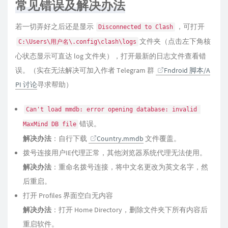
常见错误及解决办法
若一切弄好之后还是显示
，可打开
Disconnected to Clash
文件夹（点击左下角核
C:\Users\用户名\.config\clash\logs
心状态显示可直达 log 文件夹），打开最新的日志文件查看错
误。（实在无法解决可加入作者 Telegram 群
Fndroid 脚本/A
PI 讨论
寻求帮助）
Can't load mmdb: error opening database: invalid 
错误。
MaxMind DB file
解决办法
：自行下载
Country.mmdb
文件覆盖。
拨号连接用户IE代理正常，其他浏览器系统代理无法使用。
解决办法
：重命名拨号连接，将中文名更改为英文名字，然
后重启。
打开 Profiles 界面空白无内容
解决办法
：打开 Home Directory，删除文件夹下所有内容后
重启软件。