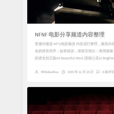
NFNF 电影分享频道内容整理
受邀对频道 NF^2电影频道 内容进行整理，频
名的拼音排序；如有错误，请留言指出；善用搜索，无论是
的请支持正版AA Beautiful Mind (美丽心灵)A Brigh
WithdewHua
2019 年 12 月 15 日
3 条评