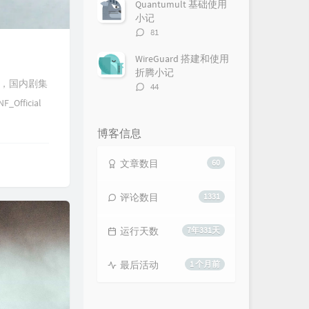
数：
Quantumult 基础使用
小记
评
81
论
数：
WireGuard 搭建和使用
折腾小记
序，国内剧集
评
44
论
ficial
数：
博客信息
文章数目
60
评论数目
1331
运行天数
7年331天
最后活动
1 个月前