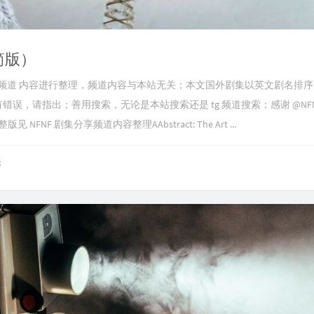
简版）
在播剧集频道 内容进行整理，频道内容与本站无关；本文国外剧集以英文剧名排
请指出；善用搜索，无论是本站搜索还是 tg 频道搜索；感谢 @NFNF_Of
 剧集分享频道内容整理AAbstract: The Art ...
论