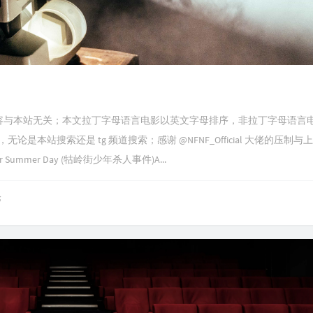
道内容与本站无关；本文拉丁字母语言电影以英文字母排序，非拉丁字母语言
本站搜索还是 tg 频道搜索；感谢 @NFNF_Official 大佬的压制与
ter Summer Day (牯岭街少年杀人事件)A...
论