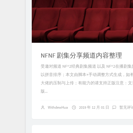
NFNF 剧集分享频道内容整理
受邀对频道 NF^2经典剧集频道 以及 NF^2
以拼音排序；本文由脚本+手动调整方式生成，如有错误，
大佬的压制与上传；有能力的请支持正版注意：文
版...
WithdewHua
2019 年 12 月 01 日
暂无评