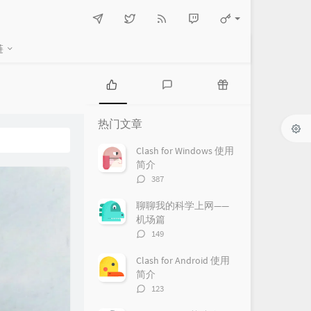
链
热
最
随
门
新
机
热门文章
文
评
文
章
论
章
Clash for Windows 使用
简介
评
387
论
数：
聊聊我的科学上网——
机场篇
评
149
论
数：
Clash for Android 使用
简介
评
123
论