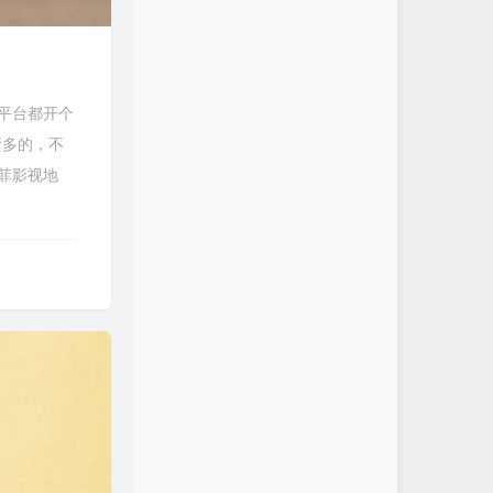
平台都开个
蛮多的，不
菲影视地