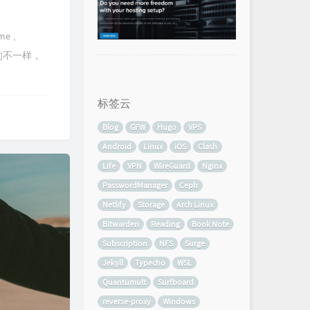
me 、
中的不一样，
标签云
Blog
GFW
Hugo
VPS
Android
Linux
iOS
Clash
Life
VPN
WireGuard
Nginx
PasswordManager
Ceph
Netlify
Storage
Arch Linux
Bitwarden
Reading
Book Note
Subscription
NFS
Surge
Jekyll
Typecho
WSL
Quantumult
Surfboard
reverse-proxy
Windows