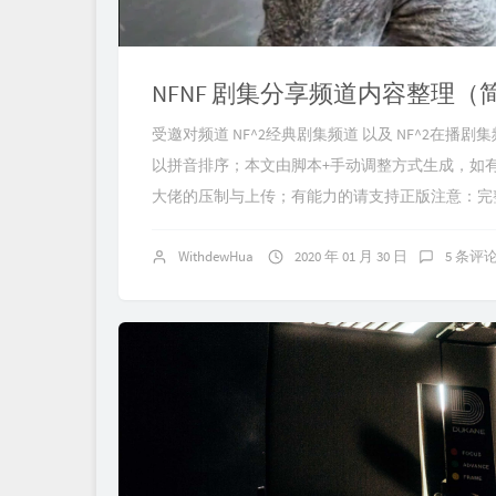
NFNF 剧集分享频道内容整理（
受邀对频道 NF^2经典剧集频道 以及 NF^2
以拼音排序；本文由脚本+手动调整方式生成，如有错误，
大佬的压制与上传；有能力的请支持正版注意：完整版见 NFNF
WithdewHua
2020 年 01 月 30 日
5 条评