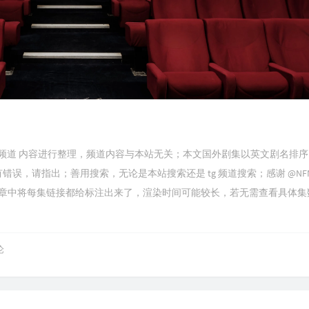
在播剧集频道 内容进行整理，频道内容与本站无关；本文国外剧集以英文剧名排
请指出；善用搜索，无论是本站搜索还是 tg 频道搜索；感谢 @NFNF_Of
章中将每集链接都给标注出来了，渲染时间可能较长，若无需查看具体集
论