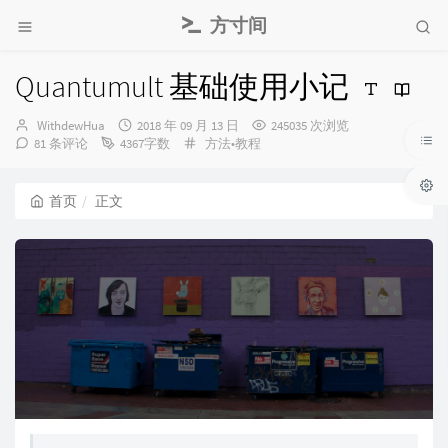
方寸间
Quantumult 基础使用小记
博
发
WithdewHua
2018 年 09 月 13 日
245035 次浏览
主：
布
分
81 条评论
4367字数
方法•教程
时
类：
间：
首页
正文