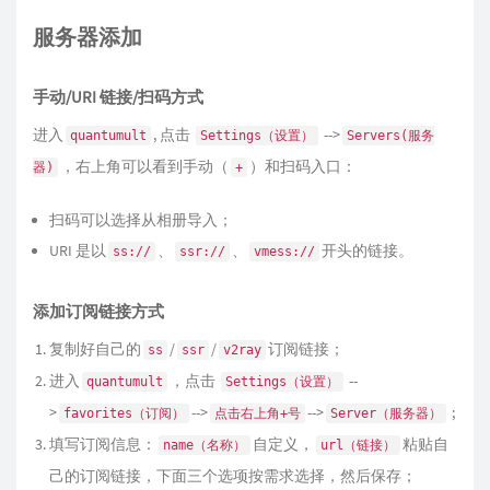
服务器添加
手动/URI 链接/扫码方式
进入
, 点击
-->
quantumult
Settings（设置）
Servers(服务
，右上角可以看到手动（
）和扫码入口：
器)
+
扫码可以选择从相册导入；
URI 是以
、
、
开头的链接。
ss://
ssr://
vmess://
添加订阅链接方式
复制好自己的
/
/
订阅链接；
ss
ssr
v2ray
进入
，点击
--
quantumult
Settings（设置）
>
-->
-->
;
favorites（订阅）
点击右上角+号
Server（服务器）
填写订阅信息：
自定义，
粘贴自
name（名称）
url（链接）
己的订阅链接，下面三个选项按需求选择，然后保存；