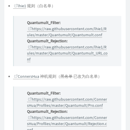
lhie1
规则（白名单）
Quantumult_Filter:
https://raw.githubusercontent.com/lhie1/R
ules/master/Quantumult/Quantumult.conf
Quantumult_Rejection:
https://raw.githubusercontent.com/lhie1/R
ules/master/Quantumult/Quantumult_URL.co
nf
ConnersHua
神机规则（
黑名单
已改为白名单）
Quantumult_Filter:
https://raw.githubusercontent.com/Conner
sHua/Profiles/master/Quantumult/Pro.conf
Quantumult_Rejection:
https://raw.githubusercontent.com/Conner
sHua/Profiles/master/Quantumult/Rejection.c
onf