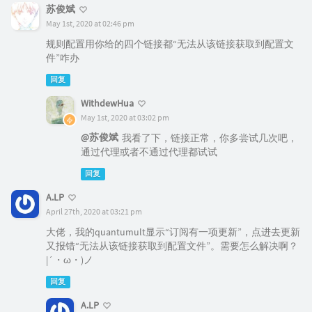
苏俊斌
May 1st, 2020 at 02:46 pm
规则配置用你给的四个链接都“无法从该链接获取到配置文
件”咋办
回复
WithdewHua
May 1st, 2020 at 03:02 pm
@苏俊斌
我看了下，链接正常，你多尝试几次吧，
通过代理或者不通过代理都试试
回复
A.LP
April 27th, 2020 at 03:21 pm
大佬，我的quantumult显示“订阅有一项更新”，点进去更新
又报错“无法从该链接获取到配置文件”。需要怎么解决啊？
|´・ω・)ノ
回复
A.LP