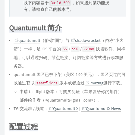
以下内容基于
，如果遇到某功能没
Build 599
有，请检查自己的版本号。
Quantumult 简介
quantumult
（俗称“圈”）与
shadowrocket
（俗称“小火
箭”）一样，是 iOS 平台的
/
/
扶墙软件。同样
SS
SSR
V2Ray
地，可以通过扫码、节点链接、订阅链接等方式进行添加服
务器。
quantumult 国区已被下架（美区 4.99 美元），国区买过的可
以通过获取
版本或者通过
imazing
进行下载。
testflight
申请 testflight 版本：将购买凭证（苹果发给你的邮件）
邮件给作者（<quantumult@gmail.com>）。
TG 交流群 / 频道：
Quantumult X
|
QuantumultX News
配置过程