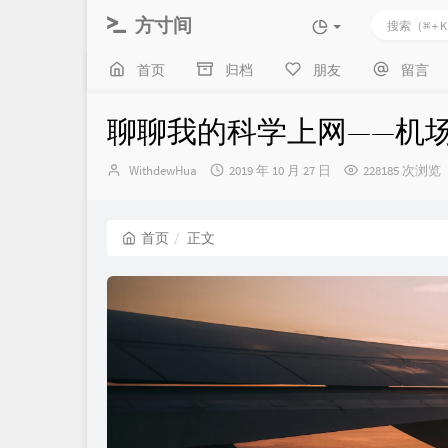
方寸间
首页
归档
朋友
留言
聊聊我的科学上网——机
博
发
WithdewHua
2019 年 10 月 27 日
228185 次浏览
主：
布
时
间：
首页
正文