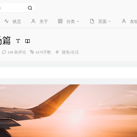
状态
关于
分类
页面
友
场篇
分
149 条评论
6175字数
随笔•生活
类：