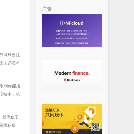
广告
益节点只要注
场主还没有
竟限制你能用
没抽中，第
，就停止了
是很积极