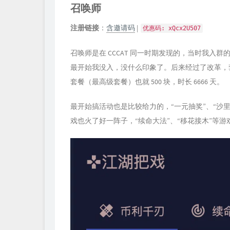
召唤师
注册链接
：
含邀请码
|
优惠码: xQcx2U507
召唤师是在 CCCAT 同一时期发现的，当时我入
最开始我没入，没什么印象了。后来经过了改革，
套餐（最高级套餐）也就 500 块，时长 6666 天。
最开始搞活动也是比较给力的，“一元抽奖”、“沙里
戏也火了好一阵子，“续命大法”、“移花接木”等