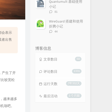
数：
Quantumult 基础使用
小记
评
81
论
数：
WireGuard 搭建和使用
折腾小记
评
44
都会表示
论
或者出售
数：
博客信息
文章数目
60
评论数目
1331
中，产生了开
时比较宽松
运行天数
7年332天
最后活动
1 个月前
是，越来越多
的机场吧。