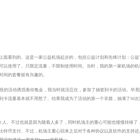
根据地上面看到的。这是一家公益机场起步的，包括公益计划和先锋计划：公
可以使用了。只限定流量，不限制使用时间。当时，我的第一家机场的机
时间的套餐挺有兴趣的。
各种稀奇古怪的活动诱惑着你氪金，我当时就没忍住，参加了抽签到卡的活动。毕
到卡流量基本就不用愁了。结果我成为了活动的第一个非酋，抽满了50次
6000 人。不过也就是因为随着人多了，同时机场主的重心可能也慢慢转移了
比特币支付。不过，机场主重心回来之后对于各种协议以及软件的支持还
我只知道这一家支持trojan的机场。