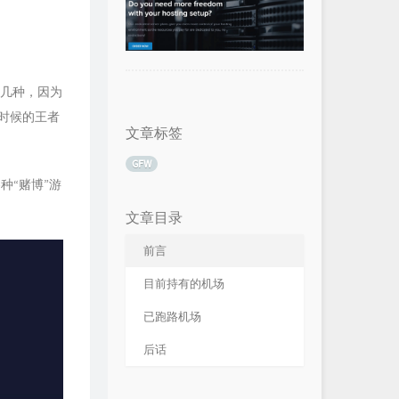
好几种，因为
时候的王者
文章标签
GFW
种“赌博”游
文章目录
前言
目前持有的机场
已跑路机场
后话