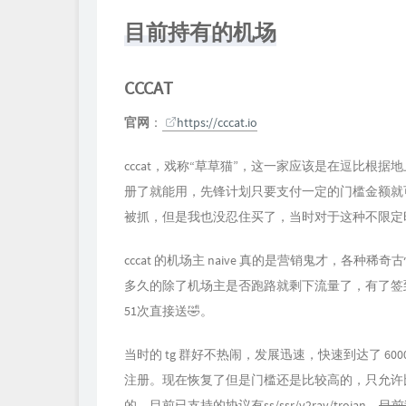
目前持有的机场
CCCAT
官网
：
https://cccat.io
cccat，戏称“草草猫”，这一家应该是在逗比
册了就能用，先锋计划只要支付一定的门槛金额就
被抓，但是我也没忍住买了，当时对于这种不限定
cccat 的机场主 naive 真的是营销鬼才，
多久的除了机场主是否跑路就剩下流量了，有了签
51次直接送🤣。
当时的 tg 群好不热闹，发展迅速，快速到达了 
注册。现在恢复了但是门槛还是比较高的，只允许
的，目前已支持的协议有ss/ssr/v2ray/trojan。
目前