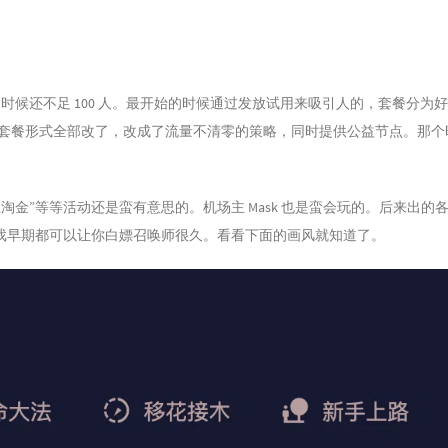
群的时候还不足 100 人。最开始的时候通过发放试用来吸引人的，套餐分为
套餐形式全部改了，改成了流量不清零的策略，同时提供公益节点。那个
淘金”等等活动还是蛮有意思的。机场主 Mask 也是蛮会玩的。后来出的各
游戏早期都可以让你白嫖召唤师很久。看看下面的画风就知道了。