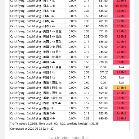
catchflying_speedtest