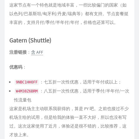
这家节点有一个特色就是地域丰富，一些比较偏门的国家（如
以色列/巴基斯坦/匈牙利/丹麦/瑞典等）都有支持。节点套餐挺
丰富的，支持月付/季付/半年付/年付，价格也还算可以。
Gatern (Shuttle)
注册链接
：
含 AFF
优惠码
：
：七五折一次性优惠，适用于年付或以上；
9NBC1HH0FF
：八五折一次性优惠，适用于季付/半年付/一次
W4M38Z6BRM
性流量包
这家是机场主主动联系我获得的，算是 PY 吧。之前也接过不少
机场主给的试用，但是给我的体验一直不大好，所以也没有写
过。这次这家使用了近月，体验还是很不错的，比较推荐，这
才放上来。