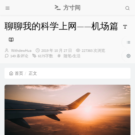
方寸间
聊聊我的科学上网——机场篇
博
发
WithdewHua
2019 年 10 月 27 日
227383 次浏览
主：
布
分
149 条评论
6175字数
随笔•生活
时
类：
间：
首页
正文