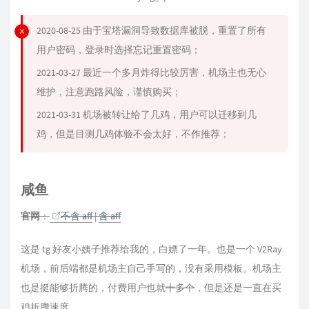
2020-08-25 由于宝塔漏洞导致数据库被脱，重置了所有
用户密码，登录时选择忘记重置密码；
2021-03-27 最近一个多月炸得比较厉害，机场主也无心
维护，注意跑路风险，谨慎购买；
2021-03-31 机场被转让给了几鸡，用户可以迁移到几
鸡，但是目测几鸡体验不会太好，不作推荐；
咸鱼
官网
：
不含 aff
|
含 aff
这是 tg 好友小姨子推荐给我的，白嫖了一年。也是一个 V2Ray
机场，前后端都是机场主自己手写的，没有采用模板。机场主
也是挺能够折腾的，付费用户也就
十多个
，但是还是一直在买
鸡折腾速度。