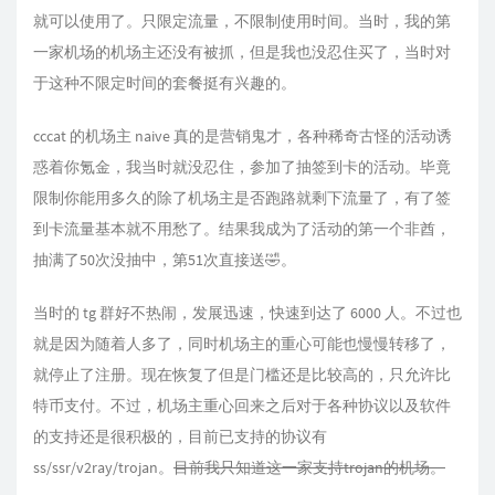
就可以使用了。只限定流量，不限制使用时间。当时，我的第
一家机场的机场主还没有被抓，但是我也没忍住买了，当时对
于这种不限定时间的套餐挺有兴趣的。
cccat 的机场主 naive 真的是营销鬼才，各种稀奇古怪的活动诱
惑着你氪金，我当时就没忍住，参加了抽签到卡的活动。毕竟
限制你能用多久的除了机场主是否跑路就剩下流量了，有了签
到卡流量基本就不用愁了。结果我成为了活动的第一个非酋，
抽满了50次没抽中，第51次直接送🤣。
当时的 tg 群好不热闹，发展迅速，快速到达了 6000 人。不过也
就是因为随着人多了，同时机场主的重心可能也慢慢转移了，
就停止了注册。现在恢复了但是门槛还是比较高的，只允许比
特币支付。不过，机场主重心回来之后对于各种协议以及软件
的支持还是很积极的，目前已支持的协议有
ss/ssr/v2ray/trojan。
目前我只知道这一家支持trojan的机场。