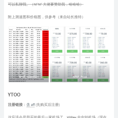
可以私聊我。（NFNF 大佬要赞助我，哈哈哈）
附上测速图和价格图，供参考（来自站长推特）
NFNF_Speedtest
NFNF_Price
YTOO
注册链接
：
含 aff
(先购买后注册)
这应该会是我买的最后一家机场了，
V2Ray
全中转机场（现在