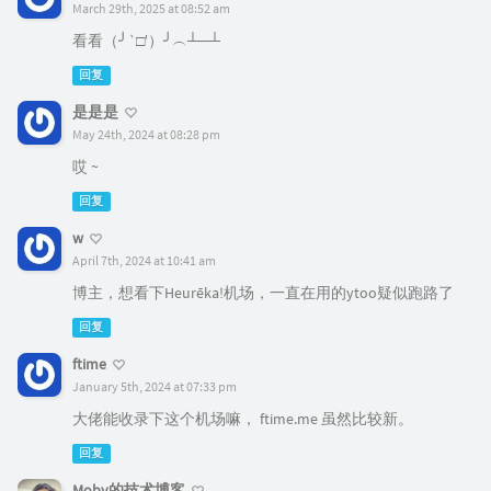
March 29th, 2025 at 08:52 am
看看（╯‵□′）╯︵┴─┴
回复
是是是
May 24th, 2024 at 08:28 pm
哎 ~
回复
w
April 7th, 2024 at 10:41 am
博主，想看下Heurēka!机场，一直在用的ytoo疑似跑路了
回复
ftime
January 5th, 2024 at 07:33 pm
大佬能收录下这个机场嘛， ftime.me 虽然比较新。
回复
Moby的技术博客