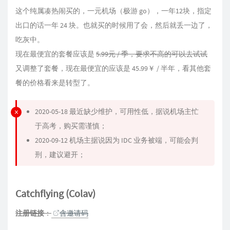
这个纯属凑热闹买的，一元机场（极游 go），一年12块，指定
出口的话一年 24 块。也就买的时候用了会，然后就丢一边了，
吃灰中。
现在最便宜的套餐应该是
5.99元 / 季，要求不高的可以去试试
又调整了套餐，现在最便宜的应该是 45.99￥ / 半年，看其他套
餐的价格看来是转型了。
2020-05-18 最近缺少维护，可用性低，据说机场主忙
于高考，购买需谨慎；
2020-09-12 机场主据说因为 IDC 业务被端，可能会判
刑，建议避开；
Catchflying (Colav)
注册链接
：
含邀请码