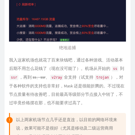
绝地追捕
我入这家机场也就花了百来块钱吧，通过各种游戏、活动基本
后期不用怎么花钱了（现在没可能了）。机场从开始的
到
ss
，再到
ss、ssr
、
全支持（试支持
），对
ssr
v2ray
trojan
于各种软件的支持也非常好，Mask 还是很能折腾的。不过现在
节点质量有待改善吧，目前最高等级部分节点接入中转了，不
过毕竟价格摆在那，也不能要求过高了。
以上两家机场节点几乎还是直连，以目前的网络环境来
说，效果可能不是很好（尤其是移动及二级运营商用