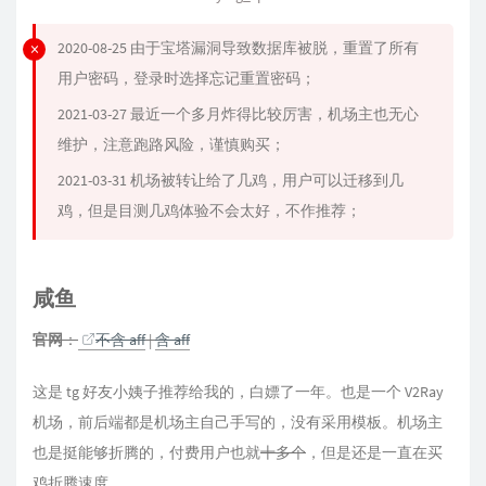
2020-08-25 由于宝塔漏洞导致数据库被脱，重置了所有
用户密码，登录时选择忘记重置密码；
2021-03-27 最近一个多月炸得比较厉害，机场主也无心
维护，注意跑路风险，谨慎购买；
2021-03-31 机场被转让给了几鸡，用户可以迁移到几
鸡，但是目测几鸡体验不会太好，不作推荐；
咸鱼
官网
：
不含 aff
|
含 aff
这是 tg 好友小姨子推荐给我的，白嫖了一年。也是一个 V2Ray
机场，前后端都是机场主自己手写的，没有采用模板。机场主
也是挺能够折腾的，付费用户也就
十多个
，但是还是一直在买
鸡折腾速度。