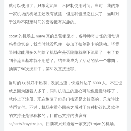
就可以使用了。只限定流量，不限制使用时间。当时，我的第
一家机场的机场主还没有被抓，但是我也没忍住买了，当时对
于这种不限定时间的套餐挺有兴趣的。
cccat 的机场主 naive 真的是营销鬼才，各种稀奇古怪的活动诱
惑着你氪金，我当时就没忍住，参加了抽签到卡的活动。毕竟
限制你能用多久的除了机场主是否跑路就剩下流量了，有了签
到卡流量基本就不用愁了。结果我成为了活动的第一个非酋，
抽满了50次没抽中，第51次直接送🤣。
当时的 tg 群好不热闹，发展迅速，快速到达了 6000 人。不过也
就是因为随着人多了，同时机场主的重心可能也慢慢转移了，
就停止了注册。现在恢复了但是门槛还是比较高的，只允许比
特币支付。不过，机场主重心回来之后对于各种协议以及软件
的支持还是很积极的，目前已支持的协议有
ss/ssr/v2ray/trojan。
目前我只知道这一家支持trojan的机场。