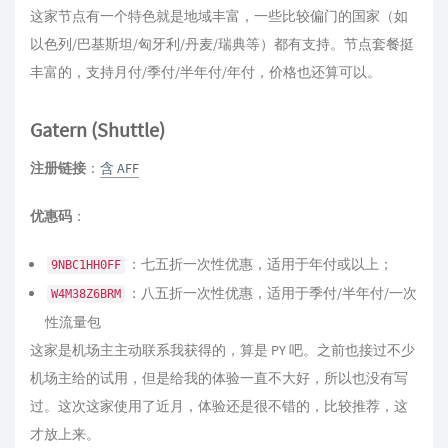
这家节点有一个特色就是地域丰富，一些比较偏门的国家（如
以色列/巴基斯坦/匈牙利/丹麦/瑞典等）都有支持。节点套餐挺
丰富的，支持月付/季付/半年付/年付，价格也还算可以。
Gatern (Shuttle)
注册链接
：
含 AFF
优惠码
：
：七五折一次性优惠，适用于年付或以上；
9NBC1HH0FF
：八五折一次性优惠，适用于季付/半年付/一次
W4M38Z6BRM
性流量包
这家是机场主主动联系我获得的，算是 PY 吧。之前也接过不少
机场主给的试用，但是给我的体验一直不大好，所以也没有写
过。这次这家使用了近月，体验还是很不错的，比较推荐，这
才放上来。