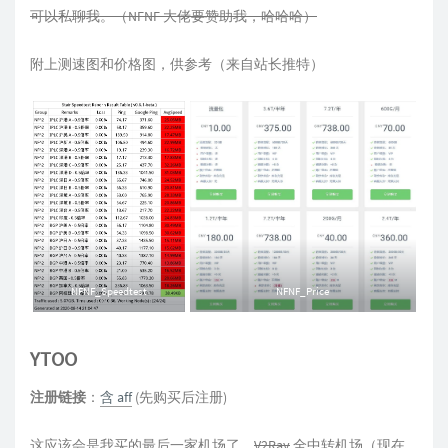
可以私聊我。（NFNF 大佬要赞助我，哈哈哈）
附上测速图和价格图，供参考（来自站长推特）
NFNF_Speedtest
NFNF_Price
YTOO
注册链接
：
含 aff
(先购买后注册)
这应该会是我买的最后一家机场了，
V2Ray
全中转机场（现在