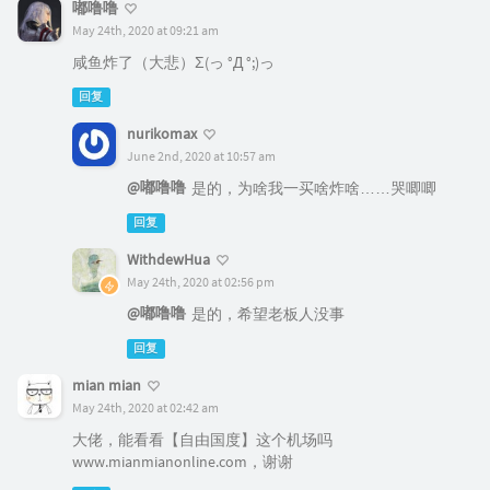
嘟噜噜
May 24th, 2020 at 09:21 am
咸鱼炸了（大悲）Σ(っ °Д °;)っ
回复
nurikomax
June 2nd, 2020 at 10:57 am
@嘟噜噜
是的，为啥我一买啥炸啥……哭唧唧
回复
WithdewHua
May 24th, 2020 at 02:56 pm
@嘟噜噜
是的，希望老板人没事
回复
mian mian
May 24th, 2020 at 02:42 am
大佬，能看看【自由国度】这个机场吗
www.mianmianonline.com，谢谢