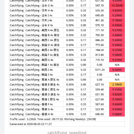
catchflying_speedtest