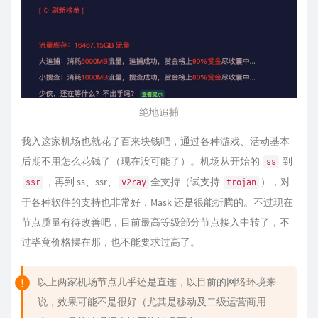
绝地追捕
我入这家机场也就花了百来块钱吧，通过各种游戏、活动基本
后期不用怎么花钱了（现在没可能了）。机场从开始的
到
ss
，再到
ss、ssr
、
全支持（试支持
），对
ssr
v2ray
trojan
于各种软件的支持也非常好，Mask 还是很能折腾的。不过现在
节点质量有待改善吧，目前最高等级部分节点接入中转了，不
过毕竟价格摆在那，也不能要求过高了。
以上两家机场节点几乎还是直连，以目前的网络环境来
说，效果可能不是很好（尤其是移动及二级运营商用