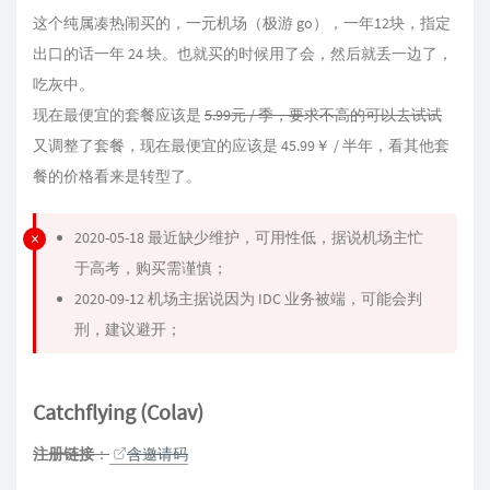
这个纯属凑热闹买的，一元机场（极游 go），一年12块，指定
出口的话一年 24 块。也就买的时候用了会，然后就丢一边了，
吃灰中。
现在最便宜的套餐应该是
5.99元 / 季，要求不高的可以去试试
又调整了套餐，现在最便宜的应该是 45.99￥ / 半年，看其他套
餐的价格看来是转型了。
2020-05-18 最近缺少维护，可用性低，据说机场主忙
于高考，购买需谨慎；
2020-09-12 机场主据说因为 IDC 业务被端，可能会判
刑，建议避开；
Catchflying (Colav)
注册链接
：
含邀请码