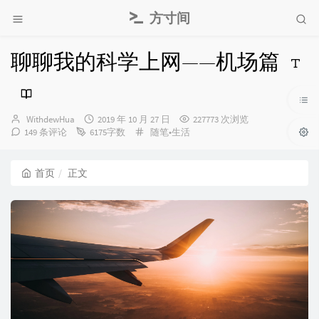
方寸间
聊聊我的科学上网——机场篇
博
发
WithdewHua
2019 年 10 月 27 日
227773 次浏览
主：
布
分
149 条评论
6175字数
随笔•生活
时
类：
间：
首页
正文