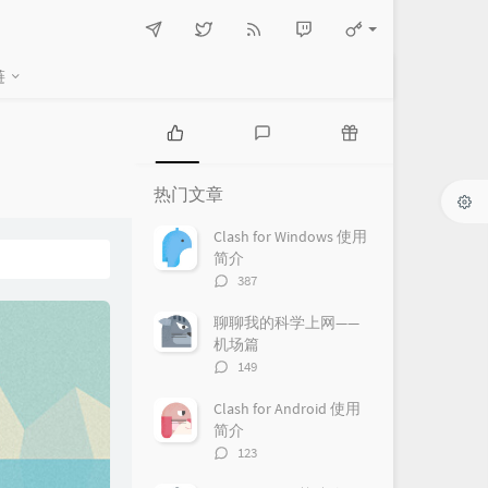
链
热
最
随
门
新
机
热门文章
文
评
文
章
论
章
Clash for Windows 使用
简介
评
387
论
数：
聊聊我的科学上网——
机场篇
评
149
论
数：
Clash for Android 使用
简介
评
123
论