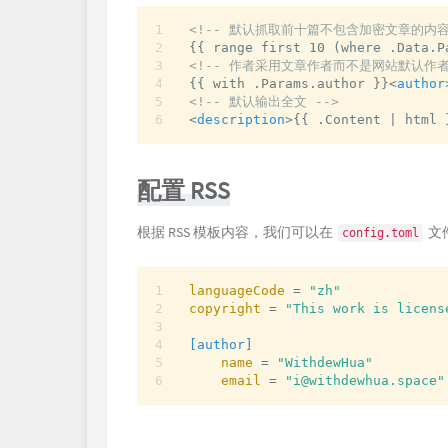
<!-- 默认抓取前十篇不包含加密文章的内容
<!-- 作者采用文章作者而不是网站默认作者
{{ with .Params.author }}
<
author
<!-- 默认输出全文 -->
<
description
>
{{ .Content | html 
配置 RSS
根据 RSS 模板内容，我们可以在
文
config.toml
languageCode
 = 
"zh"
copyright
 = 
"This work is licens
[author]
name
 = 
"WithdewHua"
email
 = 
"i@withdewhua.space"