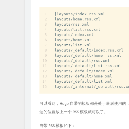
[layouts
/
index.rss.xml 

layouts
/
home.rss.xml 

layouts
/
rss.xml 

layouts
/
list.rss.xml 

layouts
/
index.xml 

layouts
/
home.xml 

layouts
/
list.xml 

layouts
/
_default
/
index.rss.xml 

layouts
/
_default
/
home.rss.xml 

layouts
/
_default
/
rss.xml 

layouts
/
_default
/
list.rss.xml 

layouts
/
_default
/
index.xml 

layouts
/
_default
/
home.xml 

layouts
/
_default
/
list.xml 

layouts
/
_internal
/
_default
/
可以看到，Hugo 自带的模板都是处于最后使用的
适的位置放上一个 RSS 模板就可以了。
自带 RSS 模板如下：