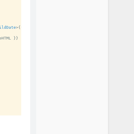
ildDate
>
{{ end }}

HTML }}
