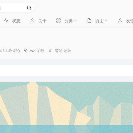
状态
关于
分类
页面
友
分
1 条评论
3921字数
笔记•记录
类：