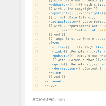
  {{ with .Site.Author.email }}

<
webMaster
>
{{.}}{{ with $.Site
  {{ with .Site.Copyright }}

<
copyright
>
{{.}}
</
copyright
>
{{
  {{ if not .Date.IsZero }}

<
lastBuildDate
>
{{ .Date.Format
  {{ with .OutputFormats.Get "RSS
      {{ printf "
<
atom:link
href
  {{ end }}

  {{ range first 10 (where .Data
<
item
>
<
title
>
{{ .Title }}
</
title
>
<
link
>
{{ .Permalink }}
</
link
<
pubDate
>
{{ .Date.Format "Mo
    {{ with .Params.author }}
<
au
<
guid
>
{{ .Permalink }}
</
guid
<
description
>
{{ .Content | h
</
item
>
</
channel
>
</
rss
>
主要的修改有以下三行：