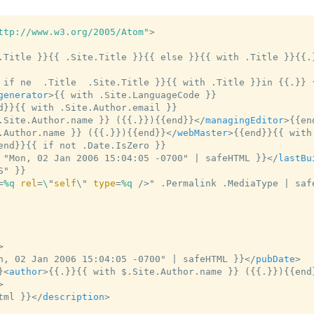
ttp://www.w3.org/2005/Atom"
>
.Title }}{{ .Site.Title }}{{ else }}{{ with .Title }}{{.
 if ne  .Title  .Site.Title }}{{ with .Title }}in {{.}} 
generator
>
{{ with .Site.LanguageCode }}

d}}{{ with .Site.Author.email }}

.Site.Author.name }} ({{.}}){{end}}
</
managingEditor
>
{{en
.Author.name }} ({{.}}){{end}}
</
webMaster
>
{{end}}{{ with
end}}{{ if not .Date.IsZero }}

 "Mon, 02 Jan 2006 15:04:05 -0700" | safeHTML }}
</
lastBu
" }}

=
%q
rel
=
\
"
self
\" 
type
=
%q
 />
" .Permalink .MediaType | safe
>
n, 02 Jan 2006 15:04:05 -0700" | safeHTML }}
</
pubDate
>
}
<
author
>
{{.}}{{ with $.Site.Author.name }} ({{.}}){{end
>
tml }}
</
description
>