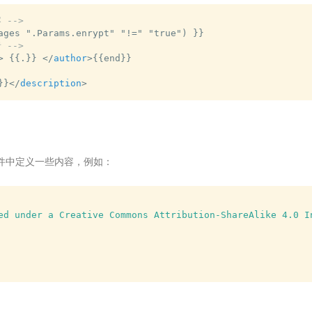
 -->
 -->
>
 {{.}} 
</
author
>
}}
</
description
>
件中定义一些内容，例如：
ed under a Creative Commons Attribution-ShareAlike 4.0 I