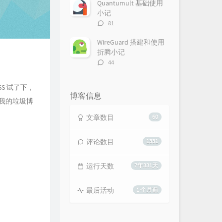
数：
Quantumult 基础使用
小记
评
81
论
数：
WireGuard 搭建和使用
折腾小记
评
44
论
数：
SS 试了下，
博客信息
我的垃圾博
文章数目
60
评论数目
1331
运行天数
7年331天
最后活动
1 个月前