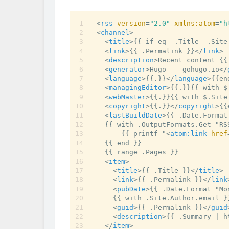
<
rss
version
=
"2.0"
xmlns:atom
=
"h
<
channel
>
<
title
>
{{ if eq  .Title  .Site
<
link
>
{{ .Permalink }}
</
link
>
<
description
>
Recent content {{
<
generator
>
Hugo -- gohugo.io
</
<
language
>
{{.}}
</
language
>
{{en
<
managingEditor
>
{{.}}{{ with $
<
webMaster
>
{{.}}{{ with $.Site
<
copyright
>
{{.}}
</
copyright
>
{{
<
lastBuildDate
>
{{ .Date.Format
  {{ with .OutputFormats.Get "RSS
      {{ printf "
<
atom:link
href
  {{ end }}

  {{ range .Pages }}

<
item
>
<
title
>
{{ .Title }}
</
title
>
<
link
>
{{ .Permalink }}
</
link
<
pubDate
>
{{ .Date.Format "Mo
    {{ with .Site.Author.email }
<
guid
>
{{ .Permalink }}
</
guid
<
description
>
{{ .Summary | h
</
item
>