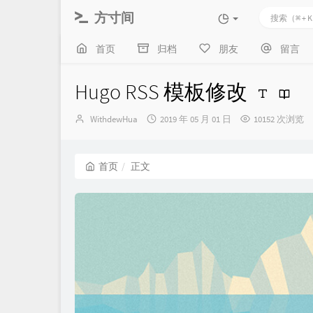
方寸间
首页
归档
朋友
留言
Hugo RSS 模板修改
博
发
WithdewHua
2019 年 05 月 01 日
10152 次浏览
主：
布
时
间：
首页
正文