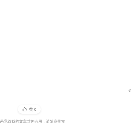
©
赞
0
果觉得我的文章对你有用，请随意赞赏