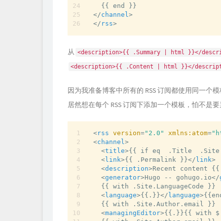
</
channel
>
</
rss
>
从
<description>{{ .Summary | html }}</descr
<description>{{ .Content | html }}</descrip
因为我准备博客中所有的 RSS 订阅都使用同一个
居然想在每个 RSS 订阅下添加一个模板，怕不是
<
rss
version
=
"2.0"
xmlns:atom
=
"h
<
channel
>
<
title
>
{{ if eq  .Title  .Site
<
link
>
{{ .Permalink }}
</
link
>
<
description
>
Recent content {{
<
generator
>
Hugo -- gohugo.io
</
  {{ with .Site.LanguageCode }}

<
language
>
{{.}}
</
language
>
{{end
  {{ with .Site.Author.email }}

<
managingEditor
>
{{.}}{{ with $