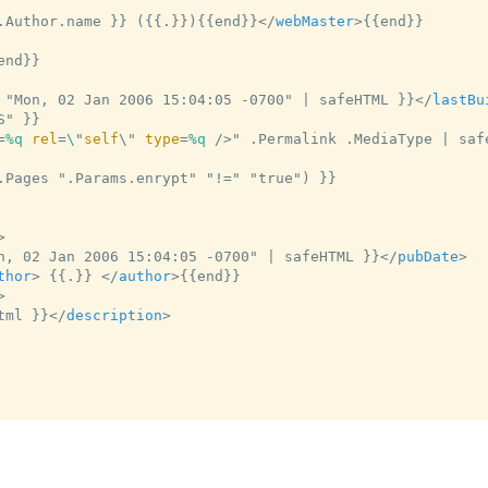
.Author.name }} ({{.}}){{end}}
</
webMaster
>
{{end}}

end}}

 "Mon, 02 Jan 2006 15:04:05 -0700" | safeHTML }}
</
lastBu
" }}

=
%q
rel
=
\
"
self
\" 
type
=
%q
 />
" .Permalink .MediaType | safe
.Pages ".Params.enrypt" "!=" "true") }}

>
n, 02 Jan 2006 15:04:05 -0700" | safeHTML }}
</
pubDate
>
thor
>
 {{.}} 
</
author
>
{{end}}

>
tml }}
</
description
>