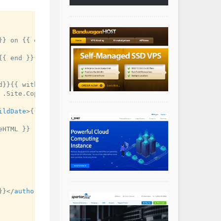
}} on {{ end }}{{ .Site.Title }}{{ end }}
</
title
>
{{ end }}{{ end }}on {{ .Site.Title }}
</
description
>
d}}{{ with .Site.Author.email }}

 .Site.Copyright }}

ildDate
>
{{ end }}

HTML }}

}}
</
author
>
{{end}}
