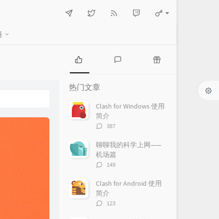
链
热
最
随
门
新
机
热门文章
文
评
文
章
论
章
Clash for Windows 使用
简介
评
387
论
数：
聊聊我的科学上网——
机场篇
评
149
论
数：
Clash for Android 使用
简介
评
123
论