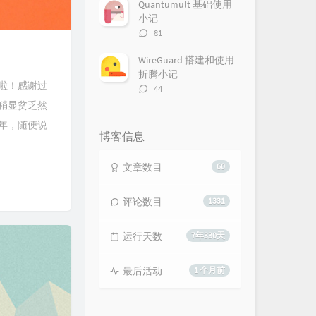
数：
Quantumult 基础使用
小记
评
81
论
数：
WireGuard 搭建和使用
折腾小记
啦！感谢过
评
44
论
稍显贫乏然
数：
年，随便说
博客信息
文章数目
60
评论数目
1331
运行天数
7年330天
最后活动
1 个月前