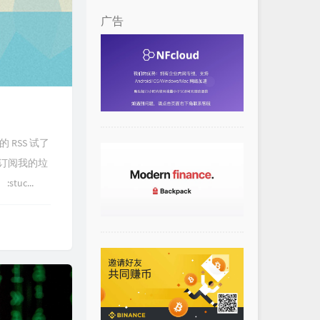
广告
 RSS 试了
订阅我的垃
c...