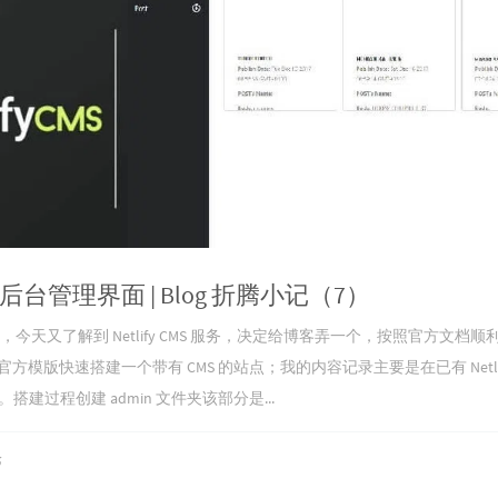
搭建后台管理界面 | Blog 折腾小记（7）
错，今天又了解到 Netlify CMS 服务，决定给博客弄一个，按照官方文档顺
版快速搭建一个带有 CMS 的站点；我的内容记录主要是在已有 Netlif
Site。搭建过程创建 admin 文件夹该部分是...
论