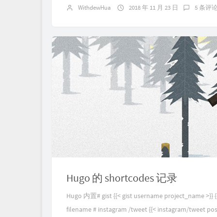
WithdewHua
2018 年 11 月 23 日
5 条评
Hugo 的 shortcodes 记录
Hugo 内置# gist {{< gist username project_nam
filename # instagram /tweet {{< instagram/tweet post