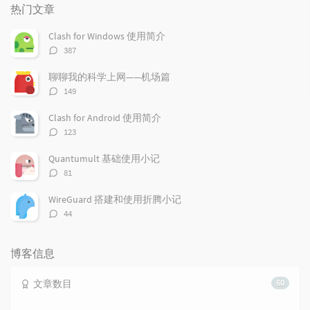
门
新
机
热门文章
文
评
文
章
论
章
Clash for Windows 使用简介
评
387
论
数：
聊聊我的科学上网——机场篇
评
149
论
数：
Clash for Android 使用简介
评
123
论
数：
Quantumult 基础使用小记
评
81
论
数：
WireGuard 搭建和使用折腾小记
评
44
论
数：
博客信息
文章数目
60