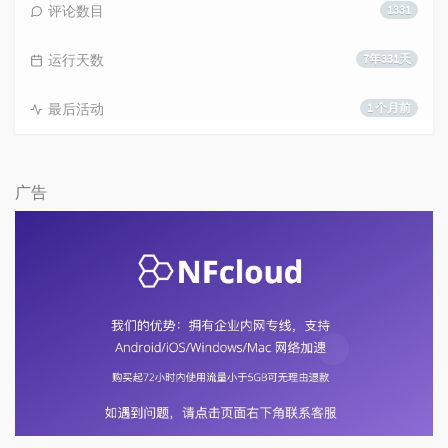
评论数目
1331
运行天数
7年331天
最后活动
1 个月前
广告