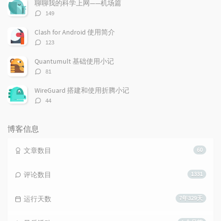
数：
聊聊我的科学上网——机场篇
评
149
论
数：
Clash for Android 使用简介
评
123
论
数：
Quantumult 基础使用小记
评
81
论
数：
WireGuard 搭建和使用折腾小记
评
44
论
数：
博客信息
文章数目
60
评论数目
1331
运行天数
7年329天