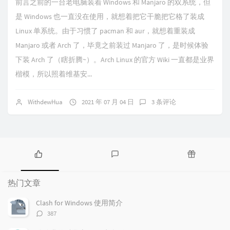
前言之前的一台老电脑装着 Windows 和 Manjaro 的双系统，但
是 Windows 也一直没在使用，就想着把它干脆把它格了装成
Linux 单系统。由于习惯了 pacman 和 aur，就想着重装成
Manjaro 或者 Arch 了，毕竟之前装过 Manjaro 了，是时候体验
下装 Arch 了（瞎折腾~）。Arch Linux 的官方 Wiki 一直都是业界
楷模，所以照着维基安...
WithdewHua
2021 年 07 月 04 日
3 条评论
热
最
随
门
新
机
热门文章
文
评
文
章
论
章
Clash for Windows 使用简介
评
387
论