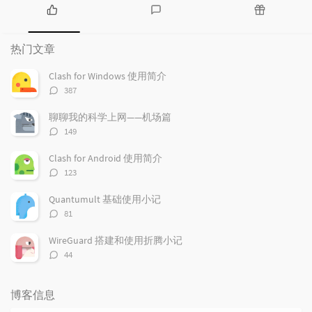
热
最
随
门
新
机
热门文章
文
评
文
章
论
章
Clash for Windows 使用简介
评
387
论
数：
聊聊我的科学上网——机场篇
评
149
论
数：
Clash for Android 使用简介
评
123
论
数：
Quantumult 基础使用小记
评
81
论
数：
WireGuard 搭建和使用折腾小记
评
44
论
数：
博客信息