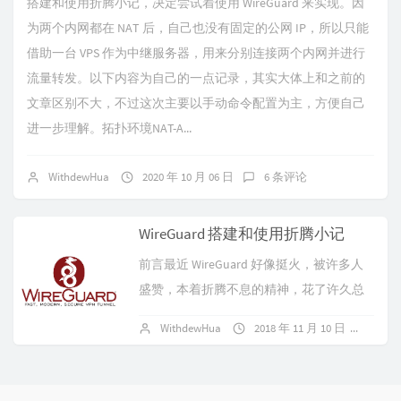
搭建和使用折腾小记，决定尝试着使用 WireGuard 来实现。因
为两个内网都在 NAT 后，自己也没有固定的公网 IP，所以只能
借助一台 VPS 作为中继服务器，用来分别连接两个内网并进行
流量转发。以下内容为自己的一点记录，其实大体上和之前的
文章区别不大，不过这次主要以手动命令配置为主，方便自己
进一步理解。拓扑环境NAT-A...
WithdewHua
2020 年 10 月 06 日
6 条评论
WireGuard 搭建和使用折腾小记
前言最近 WireGuard 好像挺火，被许多人
盛赞，本着折腾不息的精神，花了许久总
算给弄出来了，本文是个人折腾记录。由
WithdewHua
2018 年 11 月 10 日
44 
于 WireGuard 是 UDP...