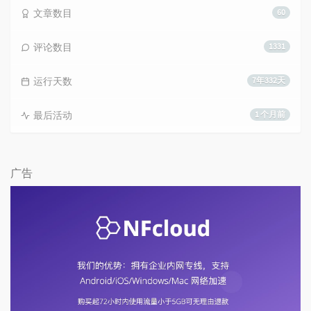
文章数目
60
评论数目
1331
运行天数
7年332天
最后活动
1 个月前
广告