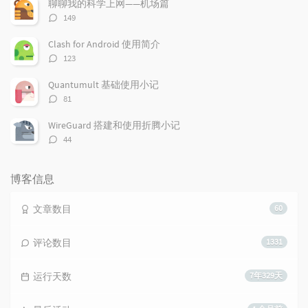
聊聊我的科学上网——机场篇
评
149
论
数：
Clash for Android 使用简介
评
123
论
数：
Quantumult 基础使用小记
评
81
论
数：
WireGuard 搭建和使用折腾小记
评
44
论
数：
博客信息
文章数目
60
评论数目
1331
运行天数
7年329天