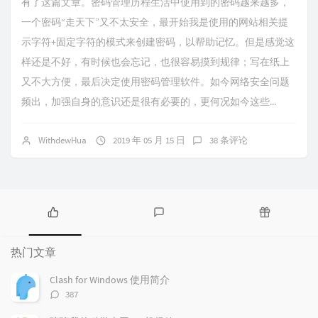
有了这篇文章。密码管理历程生活中使用到的密码越来越多，
一个密码“走天下”又不太安全，最开始我是使用的网站相关提
示字符+固定字符的模式来创建密码，以帮助记忆。但是感觉这
样还是不好，有时候也会忘记，也很容易摸到规律；写在纸上
又不大方便，最后决定使用密码管理软件。如今网络安全问题
频出，加强自身的意识还是很有必要的，更何况如今这些...
WithdewHua
2019 年 05 月 15 日
38 条评论
热
最
随
门
新
机
热门文章
文
评
文
章
论
章
Clash for Windows 使用简介
评
387
论
数：