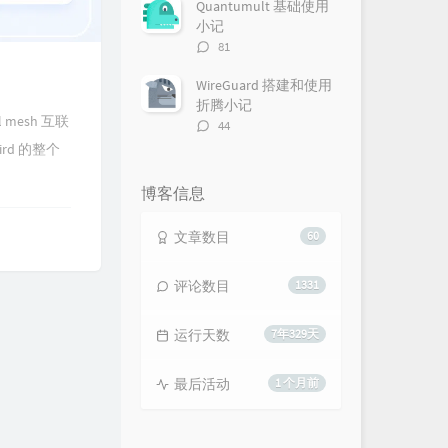
数：
Quantumult 基础使用
小记
评
81
论
数：
WireGuard 搭建和使用
折腾小记
esh 互联
评
44
论
rd 的整个
数：
博客信息
文章数目
60
评论数目
1331
运行天数
7年329天
最后活动
1 个月前