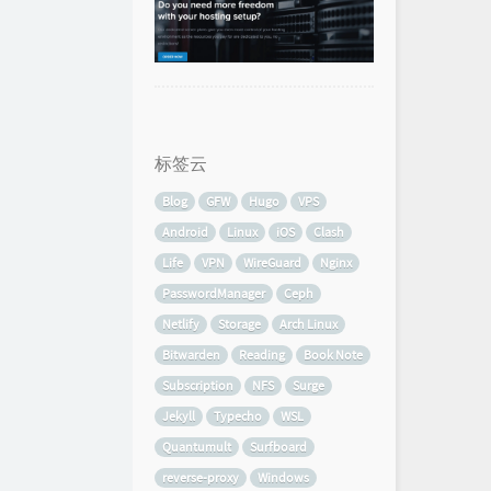
标签云
Blog
GFW
Hugo
VPS
Android
Linux
iOS
Clash
Life
VPN
WireGuard
Nginx
PasswordManager
Ceph
Netlify
Storage
Arch Linux
Bitwarden
Reading
Book Note
Subscription
NFS
Surge
Jekyll
Typecho
WSL
Quantumult
Surfboard
reverse-proxy
Windows