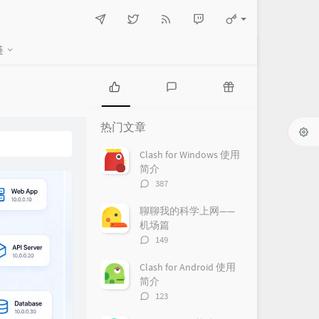
链
热
最
随
门
新
机
热门文章
文
评
文
章
论
章
Clash for Windows 使用
简介
评
387
论
数：
聊聊我的科学上网——
机场篇
评
149
论
数：
Clash for Android 使用
简介
评
123
论