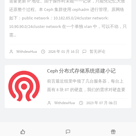
需要更新 IP 地址。由于操作时未能一一记录，只能凭记忆大致
还原整个过程。本 Ceph 集群使用 cephadm 进行管理。原网络
如下：public network：10.182.65.0/24cluster network:
10.90.90.0/24cluster network 在一个单独 vlan 中，可以不动，只
需...
WithdewHua
2026 年 01 月 16 日
暂无评论
Ceph 分布式存储系统搭建小记
前言最近组里申领了几台服务器，每台上
面有 8 块 8T 的硬盘，我们的需求对硬盘要
求不大，所以想着把这些硬盘用起来，避
WithdewHua
2023 年 07 月 09 日
1 
免闲置了。大概想了下，可能的需求有：...