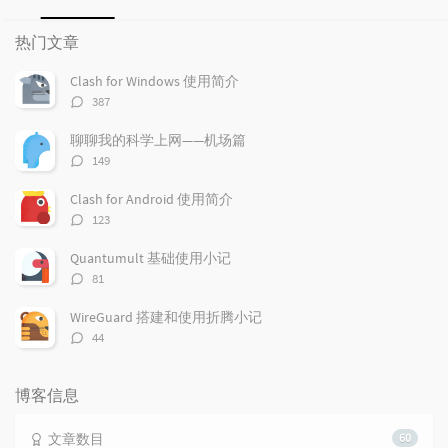
热
最
随
门
新
机
热门文章
文
评
文
章
论
章
Clash for Windows 使用简介
评
387
论
数：
聊聊我的科学上网——机场篇
评
149
论
数：
Clash for Android 使用简介
评
123
论
数：
Quantumult 基础使用小记
评
81
论
数：
WireGuard 搭建和使用折腾小记
评
44
论
数：
博客信息
文章数目
60