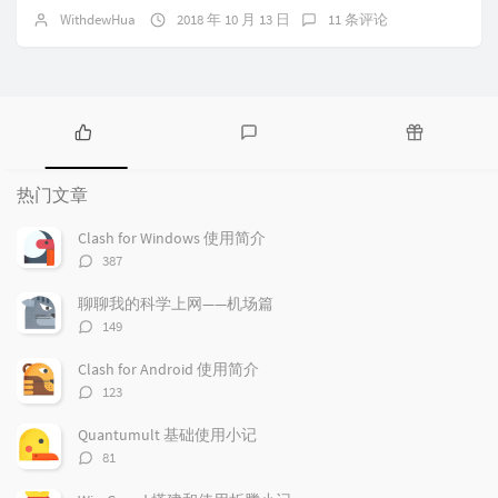
WithdewHua
2018 年 10 月 13 日
11 条评论
热
最
随
门
新
机
热门文章
文
评
文
章
论
章
Clash for Windows 使用简介
评
387
论
数：
聊聊我的科学上网——机场篇
评
149
论
数：
Clash for Android 使用简介
评
123
论
数：
Quantumult 基础使用小记
评
81
论
数：