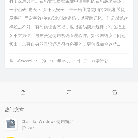
有了这篇文章。密码管理历程生活中使用到的密码越来越多，
一个密码“走天下”又不太安全，最开始我是使用的网站相关提
示字符+固定字符的模式来创建密码，以帮助记忆。但是感觉这
样还是不好，有时候也会忘记，也很容易摸到规律；写在纸上
又不大方便，最后决定使用密码管理软件。如今网络安全问题
频出，加强自身的意识还是很有必要的，更何况如今这些...
WithdewHua
2019 年 05 月 15 日
38 条评论
热
最
随
门
新
机
热门文章
文
评
文
章
论
章
Clash for Windows 使用简介
评
387
论
数：