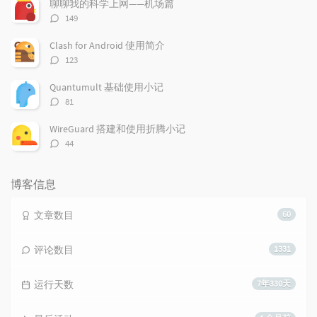
聊聊我的科学上网——机场篇
评
149
论
数：
Clash for Android 使用简介
评
123
论
数：
Quantumult 基础使用小记
评
81
论
数：
WireGuard 搭建和使用折腾小记
评
44
论
数：
博客信息
文章数目
60
评论数目
1331
运行天数
7年330天