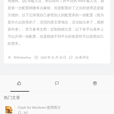
用搜狗、QQ 等输入法，所以转向了跨平台的 Rime 输入法，就
是第一次配置稍微有点麻烦，但是配置好了之后的使用还是挺
方便的。以下记录我自己参照别人的配置弄的一份配置（因为
是许久以前弄的了，没找到原文章地址，没法贴出来了，感谢
原作者）。官方参考文档：定制指南注意：以下各平台基本上
可以共用一份配置，但是根据不同平台的差异性可以按照自己
的需求...
WithdewHua
2019 年 01 月 30 日
26 条评论
热
最
随
门
新
机
热门文章
文
评
文
章
论
章
Clash for Windows 使用简介
评
387