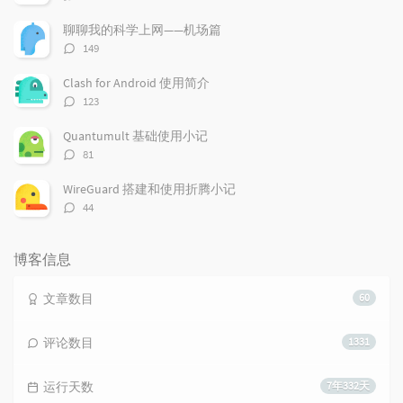
论
数：
聊聊我的科学上网——机场篇
评
149
论
数：
Clash for Android 使用简介
评
123
论
数：
Quantumult 基础使用小记
评
81
论
数：
WireGuard 搭建和使用折腾小记
评
44
论
数：
博客信息
文章数目
60
评论数目
1331
运行天数
7年332天