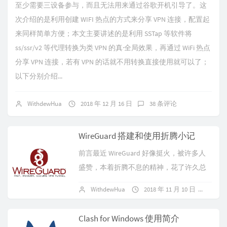
至少需要三设备参与，而且无法用来通过谷歌开机引导了。这
次介绍的是利用创建 WIFI 热点的方式来分享 VPN 连接，配置起
来同样简单方便；本文主要讲述的是利用 SSTap 等软件将
ss/ssr/v2 等代理转换为类 VPN 的真·全局效果，再通过 WiFi 热点
分享 VPN 连接，若有 VPN 的话就不用转换直接使用就可以了；
以下分别介绍...
WithdewHua
2018 年 12 月 16 日
38 条评论
WireGuard 搭建和使用折腾小记
前言最近 WireGuard 好像挺火，被许多人
盛赞，本着折腾不息的精神，花了许久总
算给弄出来了，本文是个人折腾记录。由
WithdewHua
2018 年 11 月 10 日
44 
于 WireGuard 是 UDP...
Clash for Windows 使用简介