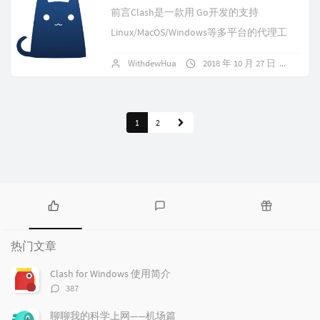
前言Clash是一款用 Go开发的支持
Linux/MacOS/Windows等多平台的代理工
具，支持 ss/v2ray/snell（不支持 ssr），
WithdewHua
2018 年 10 月 27 日
387
支...
1
2
热
最
随
门
新
机
热门文章
文
评
文
章
论
章
Clash for Windows 使用简介
评
387
论
数：
聊聊我的科学上网——机场篇