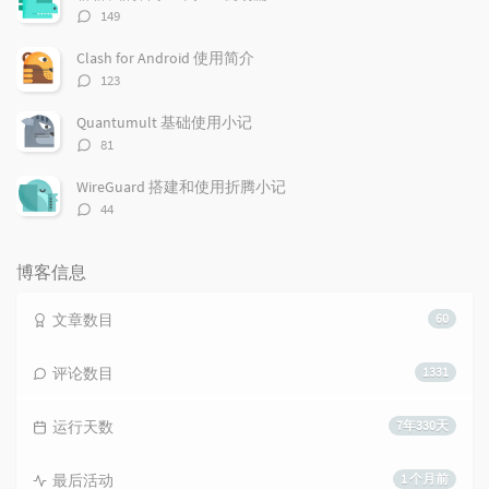
评
149
论
数：
Clash for Android 使用简介
评
123
论
数：
Quantumult 基础使用小记
评
81
论
数：
WireGuard 搭建和使用折腾小记
评
44
论
数：
博客信息
文章数目
60
评论数目
1331
运行天数
7年330天
最后活动
1 个月前