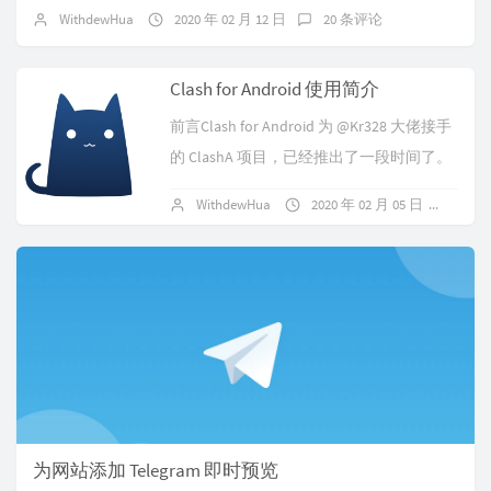
WithdewHua
2020 年 02 月 12 日
20 条评论
Clash for Android 使用简介
前言Clash for Android 为 @Kr328 大佬接手
的 ClashA 项目，已经推出了一段时间了。
对于习惯于使用 clash 或者策略分流类...
WithdewHua
2020 年 02 月 05 日
123
为网站添加 Telegram 即时预览