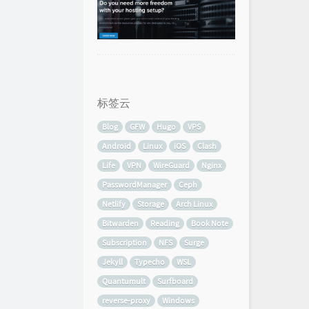
标签云
Blog
GFW
Hugo
VPS
Android
Linux
iOS
Clash
Life
VPN
WireGuard
Nginx
PasswordManager
Ceph
Netlify
Storage
Arch Linux
Bitwarden
Reading
Book Note
Subscription
NFS
Surge
Jekyll
Typecho
WSL
Quantumult
Surfboard
reverse-proxy
Windows