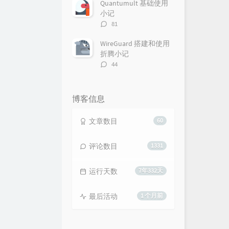
数：
Quantumult 基础使用
小记
评
81
论
数：
WireGuard 搭建和使用
折腾小记
评
44
论
数：
博客信息
文章数目
60
评论数目
1331
运行天数
7年332天
最后活动
1 个月前