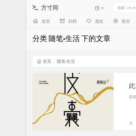
方寸间
首页
归档
朋友
留言
分类 随笔•生活 下的文章
首页
随笔•生活
此
请