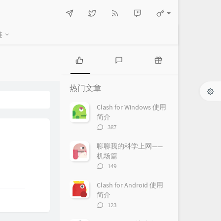
链
热
最
随
门
新
机
热门文章
文
评
文
章
论
章
Clash for Windows 使用
简介
评
387
论
数：
聊聊我的科学上网——
机场篇
评
149
论
数：
Clash for Android 使用
简介
评
123
论