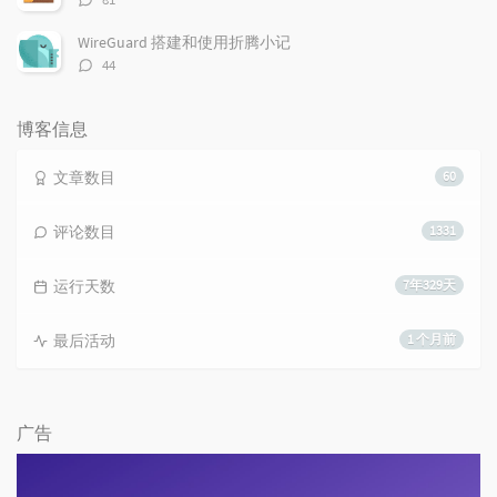
论
数：
WireGuard 搭建和使用折腾小记
评
44
论
数：
博客信息
文章数目
60
评论数目
1331
运行天数
7年329天
最后活动
1 个月前
广告